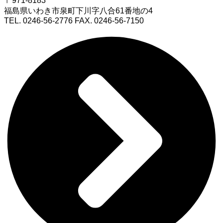
〒971-8183
福島県いわき市泉町下川字八合61番地の4
TEL. 0246-56-2776 FAX. 0246-56-7150