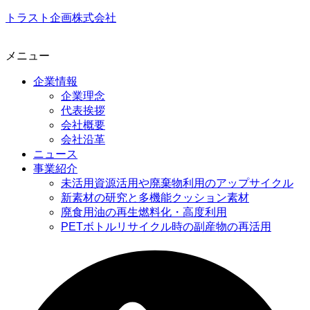
トラスト企画株式会社
メニュー
企業情報
企業理念
代表挨拶
会社概要
会社沿革
ニュース
事業紹介
未活用資源活用や廃棄物利用のアップサイクル
新素材の研究と多機能クッション素材
廃食用油の再生燃料化・高度利用
PETボトルリサイクル時の副産物の再活用