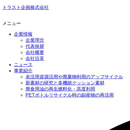
トラスト企画株式会社
メニュー
企業情報
企業理念
代表挨拶
会社概要
会社沿革
ニュース
事業紹介
未活用資源活用や廃棄物利用のアップサイクル
新素材の研究と多機能クッション素材
廃食用油の再生燃料化・高度利用
PETボトルリサイクル時の副産物の再活用