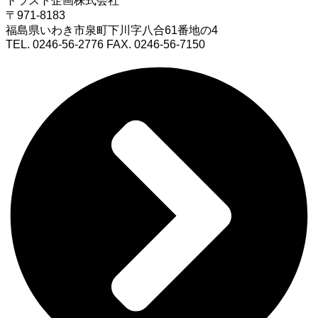
トラスト企画株式会社
〒971-8183
福島県いわき市泉町下川字八合61番地の4
TEL. 0246-56-2776 FAX. 0246-56-7150