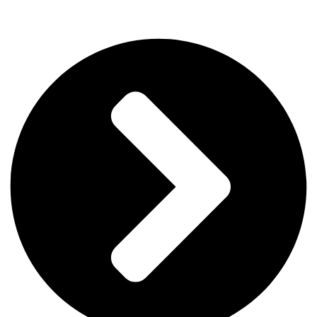
メ
ニ
ュ
ー