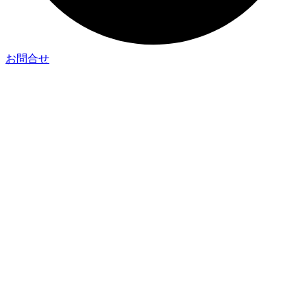
お問合せ
| 企業情報
– 企業理念
– 代表挨拶
– 会社概要
– 会社沿革
| ニュース一覧
| 事業紹介
– 未活用資源活用や廃棄物利用のアップサイクル
– 新素材の研究と多機能クッション素材